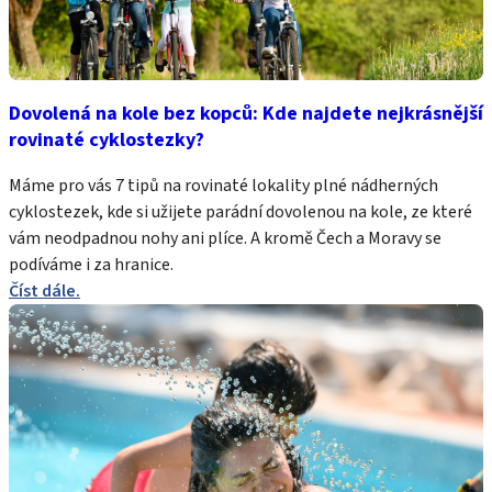
Dovolená na kole bez kopců: Kde najdete nejkrásnější
rovinaté cyklostezky?
Máme pro vás 7 tipů na rovinaté lokality plné nádherných
cyklostezek, kde si užijete parádní dovolenou na kole, ze které
vám neodpadnou nohy ani plíce. A kromě Čech a Moravy se
podíváme i za hranice.
Číst dále.