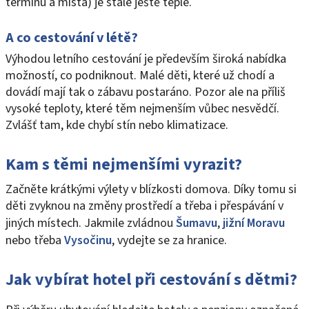
termínu a místa) je stále ještě teplé.
A co cestování v létě?
Výhodou letního cestování je především široká nabídka
možností, co podniknout. Malé děti, které už chodí a
dovádí mají tak o zábavu postaráno. Pozor ale na příliš
vysoké teploty, které těm nejmenším vůbec nesvědčí.
Zvlášť tam, kde chybí stín nebo klimatizace.
Kam s těmi nejmenšími vyrazit?
Začněte krátkými výlety v blízkosti domova. Díky tomu si
děti zvyknou na změny prostředí a třeba i přespávání v
jiných místech. Jakmile zvládnou
Šumavu
,
jižní Moravu
nebo třeba
Vysočinu
, vydejte se za hranice.
Jak vybírat hotel při cestování s dětmi?