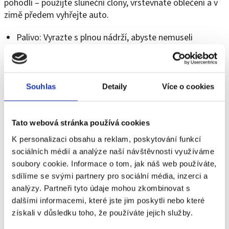
pohodlí – použijte sluneční clony, vrstevnaté oblečení a v
zimě předem vyhřejte auto.
Palivo: Vyrazte s plnou nádrží, abyste nemuseli
zastavovat, když dítě spí.
Přestávky: Zastavujte každé 2–3 hodiny, aby dítě
nebylo v autosedačce příliš dlouho.
Souhlas
Detaily
Více o cookies
Dudlík a hračky: Mějte tašku s nezbytnostmi po ruce.
Kvůli bezpečnosti s kojením počkejte vždy na zastávku.
Tato webová stránka používá cookies
Bezpečnost: Dítě musí být vždy v řádně upevněné
autosedačce, ideálně s pomocí systému ISOFIX.
K personalizaci obsahu a reklam, poskytování funkcí
sociálních médií a analýze naší návštěvnosti využíváme
Během přestávek nezapomínejte i na protažení a vlastní
soubory cookie. Informace o tom, jak náš web používáte,
občerstvení, abyste do cíle dorazili v pořádku.
sdílíme se svými partnery pro sociální média, inzerci a
analýzy. Partneři tyto údaje mohou zkombinovat s
Cestování letadlem – jaké jsou podmínky při
dalšími informacemi, které jste jim poskytli nebo které
cestě s malým dítětem?
získali v důsledku toho, že používáte jejich služby.